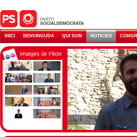
INICI
BENVINGUDA
QUI SOM
NOTICIES
CONGR
Imatges de Flickr