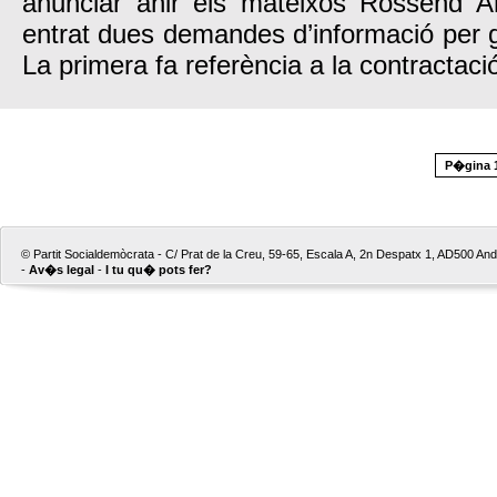
anunciar ahir els mateixos Rossend A
entrat dues demandes d’informació per ga
La primera fa referència a la contractació
P�gina 1
© Partit Socialdemòcrata - C/ Prat de la Creu, 59-65, Escala A, 2n Despatx 1, AD500 Ando
-
Av�s legal
-
I tu qu� pots fer?