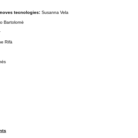
i noves tecnologies:
Susanna Vela
o Bartolomè
r
e Rifà
inés
nts