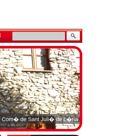
E
el Com� de Sant Juli� de L�ria