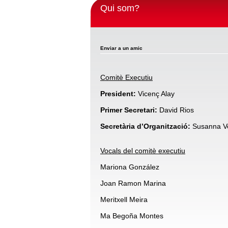
Qui som?
Enviar a un amic
Comitè Executiu
President:
Vicenç Alay
Primer Secretari:
David Rios
Secretària d’Organització:
Susanna V
Vocals del comitè executiu
Mariona González
Joan Ramon Marina
Meritxell Meira
Ma Begoña Montes