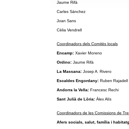
Jaume Rifà
Carles Sánchez
Joan Sans
Cèlia Vendrell
Coordinadors dels Comitès locals
Encamp:
Xavier Moreno
Ordino:
Jaume Rifà
La Massana:
Josep A. Rivero
Escaldes Engordany:
Ruben Rajadell
Andorra la Vella:
Francesc Rechi
Sant Julià de Lòria:
Àlex Alís
Coordinadors de les Comissions de Tre
Afers socials, salut, família i habitat