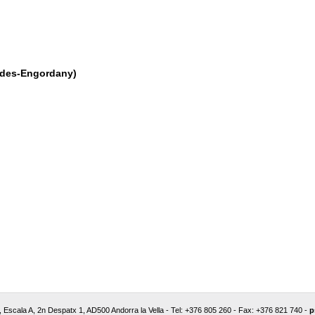
aldes-Engordany)
5, Escala A, 2n Despatx 1, AD500 Andorra la Vella - Tel: +376 805 260 - Fax: +376 821 740 -
p