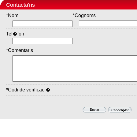
Contacta'ns
*Nom
*Cognoms
Tel�fon
*Comentaris
*Codi de verificaci�
Enviar
Cancel�lar