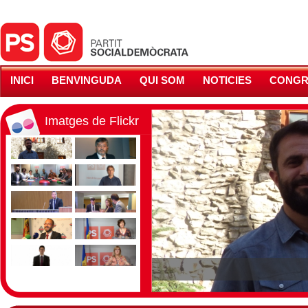
INICI
BENVINGUDA
QUI SOM
NOTICIES
CONGR
Imatges de Flickr