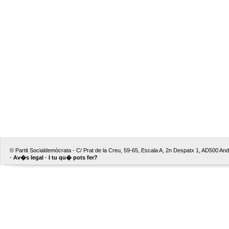
© Partit Socialdemòcrata - C/ Prat de la Creu, 59-65, Escala A, 2n Despatx 1, AD500 Ando
-
Av�s legal
-
I tu qu� pots fer?