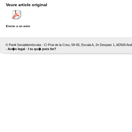
Veure article original
Enviar a un amic
© Partit Socialdemòcrata - C/ Prat de la Creu, 59-65, Escala A, 2n Despatx 1, AD500 Ando
-
Av�s legal
-
I tu qu� pots fer?