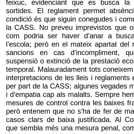
feixuc, evidenciant que es busca la
sortides. El reglament permet absèncie
condició és que siguin conegudes i com
la CASS. No preveu imprevistos que obl
com podria ser haver d’anar a busc
l’escola; però en el mateix apartat del
sancions en cas d’incompliment, q
suspensió o extinció de la prestació eco
temporal. Malauradament tots coneixem 
interpretacions de les lleis i reglaments
per part de la CASS; algunes vegades 
i d’empatia cap als malalts. Sempre hem 
mesures de control contra les baixes fra
però entenem que no s’ha de fer de man
casos clars de baixa justificada. Al C
que sembla més una mesura penal, com é