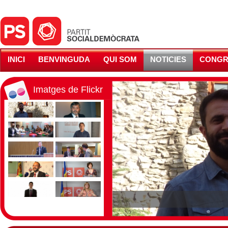
INICI
BENVINGUDA
QUI SOM
NOTICIES
CONGR
Imatges de Flickr